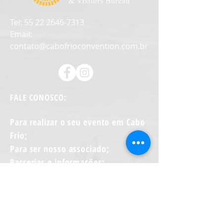
Tel: 55 22
2646-7313
Email:
contato@cabofrioconvention.com.br
FALE CONOSCO:
Para realizar o seu evento em Cabo
Frio;
Para ser nosso associado;
Parcerias e informações;