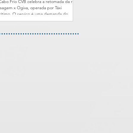
abo Frio CVB celebra a retomada da rota
sagem x Ogiva, operada por Táxi
ítimo. O serviço é uma demanda do
VB junto à Secretaria Municipal de
ismo. “Ficamos muito felizes com o
orno da opção de transporte entre os
rros, uma solicitação do Convention feita
ante as reuniões do Conselho Municipal
Turismo. Essa conquista reforça nossa
ça como entidade e a importância da união
re o poder público e a iniciativa privada
 prol da comunidade”, comenta