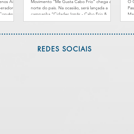
enos Aires
Movimento “Me Gusta Cabo Frio” chega ao
O C
peradores
norte do país. Na ocasião, será lançada a
Pas
 Convênio
campanha “Cidades Irmãs - Cabo Frio &
Mar
Salta” O Cabo Frio Convention & Visitors
CFC
om ações na
Bureau - representado pela presidente da
Tur
(29/06), a
entidade, Maria Inês Oliveros, e pelo vice,
ret
vice,
Arlyson dos Anjos - segue para a Argentina
bai
m Salta, o
na próxima quarta-feira (24 de junho). No
dur
REDES SOCIAIS
 O evento
roteiro, apresentações do movimento “Me
de 
adoras de
Gusta Cabo Frio” para mercados estratégicos
for
Norte do
do norte do país - Salta, Jujuy e Tucumán. Já
ent
Buenos Aires,
em