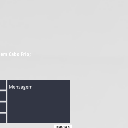
 em Cabo Frio;
ENVIAR