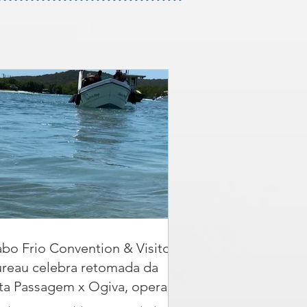
bo Frio Convention & Visitors
reau celebra retomada da
ta Passagem x Ogiva, operada
r Táxi Marítimo