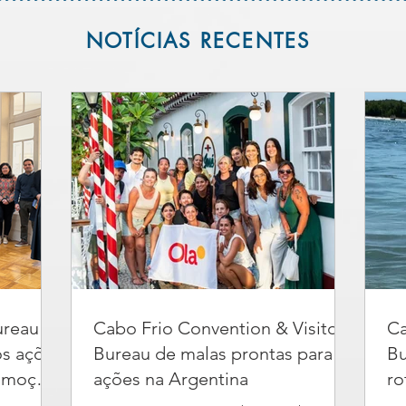
NOTÍCIAS RECENTES
ureau
Cabo Frio Convention & Visitors
Ca
ós ações
Bureau de malas prontas para
Bu
romoção
ações na Argentina
ro
po