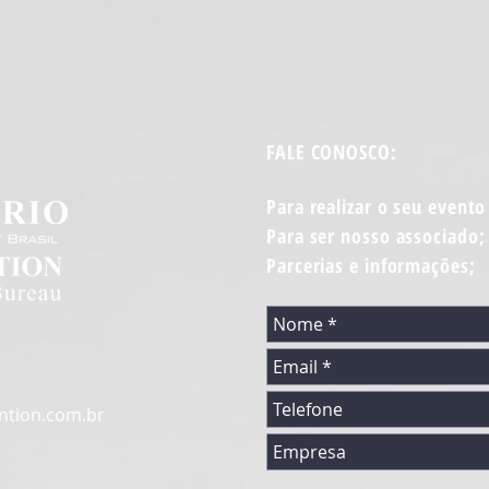
FALE CONOSCO:
Para realizar o seu evento
Para ser nosso associado;
Parcerias e informações;
ntion.com.br