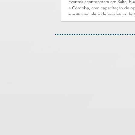
Eventos aconteceram em Salta, Bu
e Córdoba, com capacitação de o
e agências, além de assinatura de
de Cooperação O Cabo Frio Convention &
Visitors Bureau iniciou a semana c
Argentina. Na última segunda-feira 
presidente Maria Inês Oliveros e o 
Arlyson dos Anjos, apresentaram, e
movimento “Me Gusta Cabo Frio”.
reuniu representantes de 50 oper
turismo e agências de viagens do 
país - al